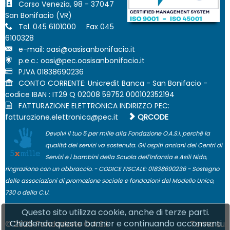
Corso Venezia, 98 - 37047
San Bonifacio (VR)
Tel. 045 6101000 Fax 045
6100328
e-mail:
p.e.c.:
P.IVA 01838690236
CONTO CORRENTE: Unicredit Banca - San Bonifacio -
codice IBAN : IT29 Q 02008 59752 000102352194
FATTURAZIONE ELETTRONICA INDIRIZZO PEC:
QRCODE
Devolvi il tuo 5 per mille alla Fondazione O.A.S.I. perché la
qualità dei servizi va sostenuta. Gli ospiti anziani dei Centri di
Servizi e i bambini della Scuola dell'Infanzia e Asili Nido,
ringraziano con un abbraccio. - CODICE FISCALE: 01838690236 - Sostegno
delle associazioni di promozione sociale e fondazioni del Modello Unico,
730 o della C.U.
Questo sito utilizza cookie, anche di terze parti.
Chiudendo questo banner e continuando acconsenti
© 2026 Fondazione O.A.S.I.
Torna su