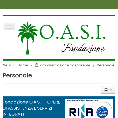
dove siamo
contatti
news
amministrazione trasparente
login
Cerca
home
Sei qui:
Home
amministrazione trasparente
Personale
lavora con noi
la fondazione
Personale
richiesta di accoglimento
anziani
visite
infanzia
Fondazione O.A.S.I. - OPERE
DI ASSISTENZA E SERVIZI
INTEGRATI