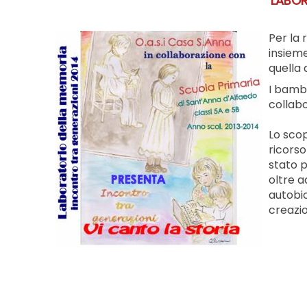
LABOR
Per la 
insieme
quella 
I bambi
collabo
Lo scop
ricorso
stato p
oltre a
autobio
creazio