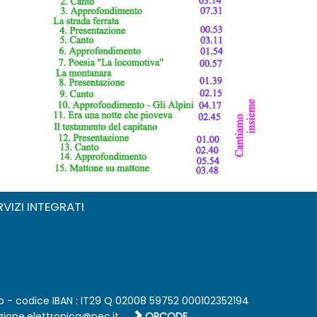
RVIZI INTEGRATI
 - codice IBAN : IT29 Q 02008 59752 000102352194
QRCODE