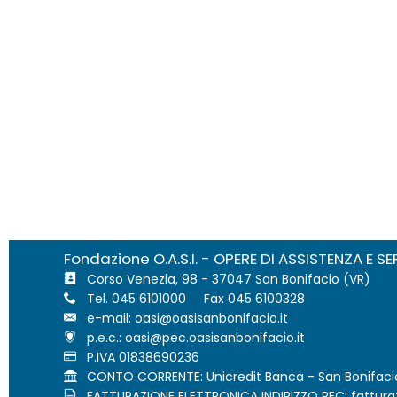
Fondazione O.A.S.I. - OPERE DI ASSISTENZA E SE
Corso Venezia, 98 - 37047 San Bonifacio (VR)
Tel. 045 6101000 Fax 045 6100328
e-mail:
p.e.c.:
P.IVA 01838690236
CONTO CORRENTE: Unicredit Banca - San Bonifacio
FATTURAZIONE ELETTRONICA INDIRIZZO PEC: