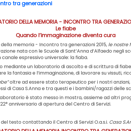
ntro tra generazioni
TORIO DELLA MEMORIA - INCONTRO TRA GENERAZIO
Le fiabe
Quando l’immaginazione diventa cura
o della memoria - Incontro tra generazioni 2015,
le nostre 
zione nata con le Scuole di Sant’Anna d’Alfaedo negli scors
canale espressivo universale: la fiaba.
to mediante un laboratorio di ascolto e di scrittura di fia
are la fantasia e l’immaginazione, di lavorare su vissuti, ri
abe”
oltre ad essere stato terapeutico per i nostri anzian
stessi di Casa S.Anna e tra questi e i bambini/ragazzi delle s
l laboratorio è stato messo in mostra, assieme ad altri proge
22° anniversario di apertura del Centro di Servizi.
del testo contattando il Centro di Servizi O.a.s.i.
Casa S.A