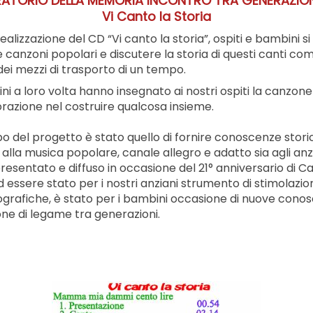
ATORIO DELLA MEMORIA INCONTRO TRA GENERAZION
Vi Canto la Storia
realizzazione del CD “Vi canto la storia”, ospiti e bambini
 canzoni popolari e discutere la storia di questi canti come
dei mezzi di trasporto di un tempo.
ni a loro volta hanno insegnato ai nostri ospiti la canzon
razione nel costruire qualcosa insieme.
o del progetto è stato quello di fornire conoscenze storiche
 alla musica popolare, canale allegro e adatto sia agli anzia
resentato e diffuso in occasione del 21° anniversario di Ca
d essere stato per i nostri anziani strumento di stimolaz
grafiche, è stato per i bambini occasione di nuove conosce
ne di legame tra generazioni.