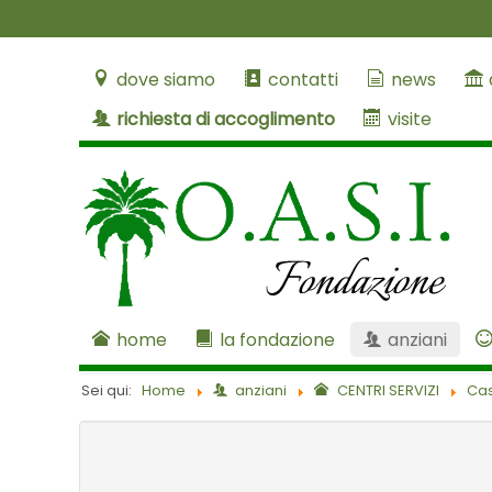
dove siamo
contatti
news
richiesta di accoglimento
visite
home
la fondazione
anziani
Sei qui:
Home
anziani
CENTRI SERVIZI
Cas