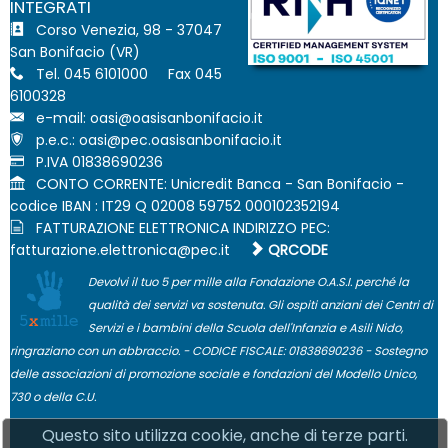
INTEGRATI
Corso Venezia, 98 - 37047
San Bonifacio (VR)
Tel. 045 6101000 Fax 045
6100328
e-mail:
p.e.c.:
P.IVA 01838690236
CONTO CORRENTE: Unicredit Banca - San Bonifacio -
codice IBAN : IT29 Q 02008 59752 000102352194
FATTURAZIONE ELETTRONICA INDIRIZZO PEC:
QRCODE
Devolvi il tuo 5 per mille alla Fondazione O.A.S.I. perché la
qualità dei servizi va sostenuta. Gli ospiti anziani dei Centri di
Servizi e i bambini della Scuola dell'Infanzia e Asili Nido,
ringraziano con un abbraccio. - CODICE FISCALE: 01838690236 - Sostegno
delle associazioni di promozione sociale e fondazioni del Modello Unico,
730 o della C.U.
Questo sito utilizza cookie, anche di terze parti.