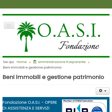
dove siamo
contatti
news
amministrazione trasparente
login
Cerca
home
Sei qui:
Home
amministrazione trasparente
lavora con noi
Beni immobili e gestione patrimonio
la fondazione
richiesta di accoglimento
Beni immobili e gestione patrimonio
anziani
visite
infanzia
Fondazione O.A.S.I. - OPERE
DI ASSISTENZA E SERVIZI