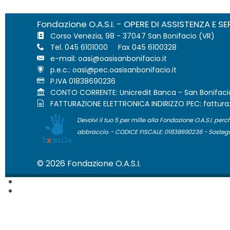
Fondazione O.A.S.I. - OPERE DI ASSISTENZA E SE
Corso Venezia, 98 - 37047 San Bonifacio (VR)
Tel. 045 6101000 Fax 045 6100328
e-mail:
p.e.c.:
P.IVA 01838690236
CONTO CORRENTE: Unicredit Banca - San Bonifacio
FATTURAZIONE ELETTRONICA INDIRIZZO PEC:
Devolvi il tuo 5 per mille alla Fondazione O.A.S.I. perc
abbraccio. - CODICE FISCALE: 01838690236 - Sostegno 
© 2026 Fondazione O.A.S.I.