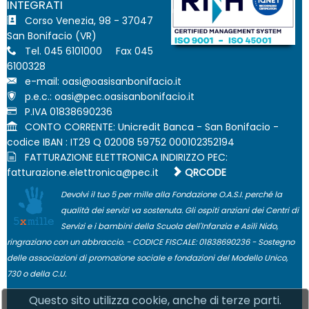
INTEGRATI
Corso Venezia, 98 - 37047
San Bonifacio (VR)
Tel. 045 6101000 Fax 045
6100328
e-mail:
p.e.c.:
P.IVA 01838690236
CONTO CORRENTE: Unicredit Banca - San Bonifacio -
codice IBAN : IT29 Q 02008 59752 000102352194
FATTURAZIONE ELETTRONICA INDIRIZZO PEC:
QRCODE
Devolvi il tuo 5 per mille alla Fondazione O.A.S.I. perché la
qualità dei servizi va sostenuta. Gli ospiti anziani dei Centri di
Servizi e i bambini della Scuola dell'Infanzia e Asili Nido,
ringraziano con un abbraccio. - CODICE FISCALE: 01838690236 - Sostegno
delle associazioni di promozione sociale e fondazioni del Modello Unico,
730 o della C.U.
Questo sito utilizza cookie, anche di terze parti.