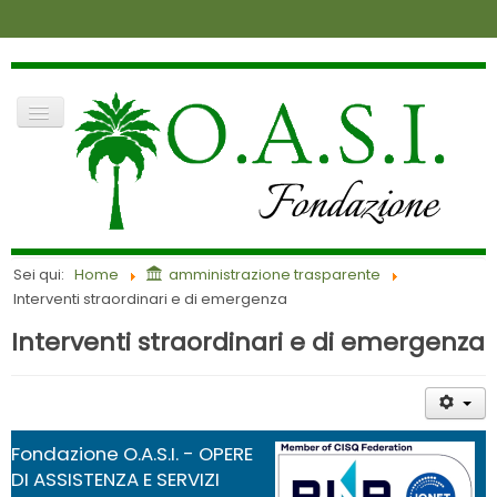
dove siamo
contatti
news
amministrazione trasparente
login
Cerca
home
Sei qui:
Home
amministrazione trasparente
lavora con noi
Interventi straordinari e di emergenza
la fondazione
richiesta di accoglimento
Interventi straordinari e di emergenza
anziani
visite
infanzia
Fondazione O.A.S.I. - OPERE
DI ASSISTENZA E SERVIZI