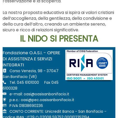
l’osservazione e la scoperta.
La nostra proposta educativa si ispira ai valori cristiani
dell’accoglienza, della gentilezza, della condivisione e
della cura dell’altro, creando un ambiente sereno,
sicuro e ricco di relazioni significative.
IL NIDO SI PRESENTA
Fondazione O.A.S.I. - OPERE
DI ASSISTENZA E SERVIZI
INTEGRATI
Corso Venezia, 98 - 37047
San Bonifacio (VR)
Tel. 045 6101000 Fax 045
6100328
e-mail:
p.e.c.:
P.IVA 01838690236
CONTO CORRENTE: Unicredit Banca - San Bonifacio -
codice IBAN : IT29 Q 02008 59752 000102352194