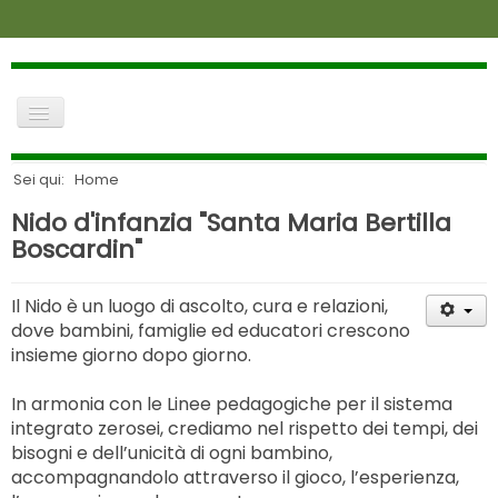
dove siamo
contatti
news
home
Sei qui:
Home
amministrazione trasparente
la fondazione
Nido d'infanzia "Santa Maria Bertilla
login
Boscardin"
anziani
Cerca
infanzia
lavora con noi
Il Nido è un luogo di ascolto, cura e relazioni,
dove bambini, famiglie ed educatori crescono
richiesta di accoglimento
insieme giorno dopo giorno.
visite
In armonia con le Linee pedagogiche per il sistema
integrato zerosei, crediamo nel rispetto dei tempi, dei
bisogni e dell’unicità di ogni bambino,
accompagnandolo attraverso il gioco, l’esperienza,